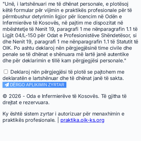
"Unë, i lartshënuari me të dhënat personale, e plotësoj
këtë formular për vijimin e praktikës profesionale për të
përmbushur detyrimin ligjor për licencim në Odën e
Infermierëve të Kosovës, në pajtim me dispozitat në
mbështetje të Nenit 19, paragrafi 1 me nënparagrafin 1.1 të
Ligjit 04/L-150 për Odat e Profesionistëve Shëndetësor, si
dhe Nenit 19, paragrafi 1 me nënparagrafin 1.1 të Statutit të
OIK. Po ashtu deklaroj nën përgjegjësinë time civile dhe
penale se të dhënat e shënuara më lartë janë autentike
dhe për deklarimin e tillë kam përgjegjësi personale."
Deklaroj nën përgjegjësi të plotë se pajtohem me
deklaratën e lartshënuar dhe të dhënat janë të sakta.
DËRGO APLIKIMIN ZYRTAR
© 2026 - Oda e Infermierëve të Kosovës. Të gjitha të
drejtat e rezervuara.
Ky është sistem zyrtar i autorizuar për menaxhimin e
praktikës profesionale. |
praktika.oik-ks.org